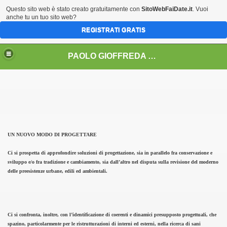
Questo sito web è stato creato gratuitamente con
SitoWebFaiDate.it
. Vuoi
anche tu un tuo sito web?
REGISTRATI GRATIS
PAOLO GIOFFREDA architetto
IONI AD EVENTI .......
rito da A.E.R.E.C.)
UN NUOVO MODO DI PROGETTARE
nalità ROCCA D'ORO
Ci si prospetta di approfondire soluzioni di progettazione, sia in parallelo fra conservazione e
sviluppo e/o fra tradizione e cambiamento, sia dall’altro nel disputa sulla revisione del moderno
delle preesistenze urbane, edili ed ambientali.
zioni
Ci si confronta, inoltre, con l’identificazione di coerenti e dinamici presupposto progettuali, che
spazino, particolarmente per le ristrutturazioni di interni ed esterni, nella ricerca di sani