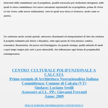
interventi delle committenze con il progettista, qualità necessaria per risoluzioni eterogenee, nelle
quali la stessa committenza vive nuove sensazioni esperenziali da co-progettista, prima di vivere
e/o far vivere, nelle nuove realizzazioni, verso le quali essa stessa si riconosce, anche come co-
autrice.
Un confronto anche sociale quindi, attraverso chiarimenti ed interpretazioni di idee che rendono
il progetto realmente più deciso e dinamico, sotto ogni punto di vista (tecnico, estetico,
economico, finanziario), che possa così fronteggiare, da grande stratega, quella miriade di modi
e quei tempi sempre più corti o poco misurabili, che influenzano ogni forma di progettualità
contemporanea.
CENTRO CULTURALE POLIFUNZIONALE A
CALCATA
Primo esempio di Architettura Neorazionalista Italiana
Committenza: Comune di Calcata (VT)
Sindaco: Luciano Sestili
Assossore ai LL. PP.: Giovanni Ferrauti
Anno: 2009
PER ULTERIORI INFORMAZIONI CONTATTATECI