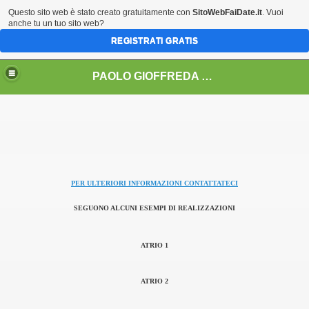
Questo sito web è stato creato gratuitamente con
SitoWebFaiDate.it
. Vuoi
anche tu un tuo sito web?
REGISTRATI GRATIS
PAOLO GIOFFREDA architetto
IONI AD EVENTI .......
rito da A.E.R.E.C.)
PER ULTERIORI INFORMAZIONI CONTATTATECI
nalità ROCCA D'ORO
SEGUONO ALCUNI ESEMPI DI REALIZZAZIONI
ATRIO 1
zioni
ATRIO 2