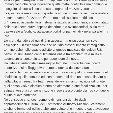
immaginario che raggiungerebbe quella meta indefinibile ma comunque
inseguita, di quella linea che sta sempre nel mezzo, verso la
trasposizione metaforica di quella passione umana da sempre anelata e
rincorsa: verso l'orizzonte. Otterremo così, sul lato meridionale,
un'ingresso ascendente al ristorante situato al piano terra, sia delimitato
dalle due lineee curve appena descritte, sia sviluppandosi, sulla retta
trasversale all'edificio, attraverso portali di pannelli di klinker paralleli fra
loro.
L'entrata dal lato sud quindi è in ascesa, ma un'ascesa non solo
fisiologica, un'ascesa/ascesi che nel suo proseguimento immaginario
terminerebbe nello spazio adibito al gruppo musicale dei celebri U2,
bensì un simultaneo connubio emozionale tra architettura e musica:
ascendere al punto più alto per ascendere di nuovo.
Dal lato settentrionale il messaggio formale ci risveglia quei ricordi
cristallizzatisi nell'oggettiva memoria storica dei sovrastanti
transatlantici, incrementando e non rimuovendo quel comune senso del
desiderio, quella comune ed innata ricerca di dare un senso alla vita o
nella vita, un senso tra tutti i sensi delle via marittime, note od ignote,
quel senso visivo cinetico pronto ad alternare le sue focalizzazioni, per
salpare verso la compenetrazione il suo stesso punto d'arrivo con quello
di una nuova partenza.
Ne consegue che, così come le dimensioni dettate dagli
approfondimenti culturali del Contracting Authority Mission Statement,
anche le forme dell'edificio abbiamo voluto che in questo caso avessero