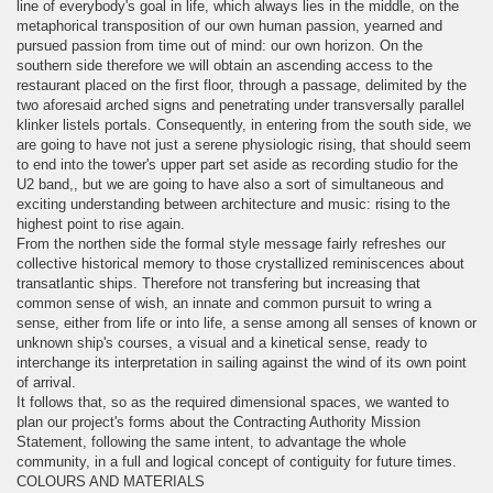
line of everybody's goal in life, which always lies in the middle, on the
metaphorical transposition of our own human passion, yearned and
pursued passion from time out of mind: our own horizon. On the
southern side therefore we will obtain an ascending access to the
restaurant placed on the first floor, through a passage, delimited by the
two aforesaid arched signs and penetrating under transversally parallel
klinker listels portals. Consequently, in entering from the south side, we
are going to have not just a serene physiologic rising, that should seem
to end into the tower's upper part set aside as recording studio for the
U2 band,, but we are going to have also a sort of simultaneous and
exciting understanding between architecture and music: rising to the
highest point to rise again.
From the northen side the formal style message fairly refreshes our
collective historical memory to those crystallized reminiscences about
transatlantic ships. Therefore not transfering but increasing that
common sense of wish, an innate and common pursuit to wring a
sense, either from life or into life, a sense among all senses of known or
unknown ship's courses, a visual and a kinetical sense, ready to
interchange its interpretation in sailing against the wind of its own point
of arrival.
It follows that, so as the required dimensional spaces, we wanted to
plan our project's forms about the Contracting Authority Mission
Statement, following the same intent, to advantage the whole
community, in a full and logical concept of contiguity for future times.
COLOURS AND MATERIALS