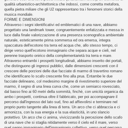
qualità urbanistico-architettonica che indossi, come corretta metafora,
quella pietra miliare che gli U2 rappresentano tra i fenomeni storici della
musica mondiale.
FORME E DIMENSIONI
Attraverso i segni identificativi ed emblematici di una nave, abbiamo
progettato una landmark tower, congruentemente enfatizzata e messa in
luce dalla finale valorizzazione di una presenza scenografica ambientale
naturale, esteticamente prima sommersa ed ora emersa, integra
spaccatura dell'ecotono tra terra ed acqua che, allo stesso tempo, ci
dirige verso quell'ecotono immaginario che separa acque e cieli, nel
perenne trasporto onirico della complementarietà tra terra e mare.
Attraverso entrambi i prospetti longitudinali, abbiamo inserito dei portali,
che distinguono gli ingressi pubblici, dalle dimensioni crescenti con il
crescere delle porzioni delle due facciate di marmo di travertino romano
che identificano lo scafo crescente fino alla prua. Entambe le due
facciate delineano, col medesimo margine di rivestimento superiore del
marmo, il segno di una linea curva che, come un semiarco rovesciato,
dal basso fino ai 60 metri della sommità, finchè, con unicità organica da
ambo i prospetti, continua oltre il fabbricato, per poi accompagnare il
percorso dall'ingresso del lato sud, fino ad affievolirsi e terminare nel
proprio punto tangente alla linea di terra. Un arco che ci abbraccia e ci
armonizza, con la sua energia e la sua elasticità, in uno slancio
protettivo. Un arco che ci anima, vivicizzando la percezione dello scafo
di una nave che si staglia nitidamente verso il cielo ed il mare, verso
quel segno immaginario dell'immaginario collettivo, verso quel percorso