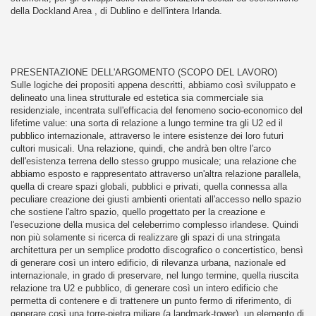
della Dockland Area , di Dublino e dell'intera Irlanda.
PRESENTAZIONE DELL'ARGOMENTO (SCOPO DEL LAVORO)
Sulle logiche dei propositi appena descritti, abbiamo così sviluppato e
delineato una linea strutturale ed estetica sia commerciale sia
residenziale, incentrata sull'efficacia del fenomeno socio-economico del
lifetime value: una sorta di relazione a lungo termine tra gli U2 ed il
pubblico internazionale, attraverso le intere esistenze dei loro futuri
cultori musicali. Una relazione, quindi, che andrà ben oltre l'arco
dell'esistenza terrena dello stesso gruppo musicale; una relazione che
abbiamo esposto e rappresentato attraverso un'altra relazione parallela,
quella di creare spazi globali, pubblici e privati, quella connessa alla
peculiare creazione dei giusti ambienti orientati all'accesso nello spazio
che sostiene l'altro spazio, quello progettato per la creazione e
l'esecuzione della musica del celeberrimo complesso irlandese. Quindi
non più solamente si ricerca di realizzare gli spazi di una stringata
architettura per un semplice prodotto discografico o concertistico, bensì
di generare così un intero edificio, di rilevanza urbana, nazionale ed
internazionale, in grado di preservare, nel lungo termine, quella riuscita
relazione tra U2 e pubblico, di generare così un intero edificio che
permetta di contenere e di trattenere un punto fermo di riferimento, di
generare così una torre-pietra miliare (a landmark-tower), un elemento di