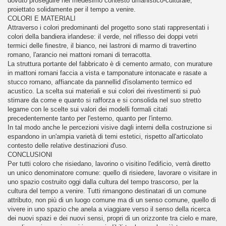
dovuto proseguire nel medesimo contesto umanistico-culturale,
proiettato solidamente per il tempo a venire.
COLORI E MATERIALI
Attraverso i colori predominanti del progetto sono stati rappresentati i
colori della bandiera irlandese: il verde, nel riflesso dei doppi vetri
termici delle finestre, il bianco, nei lastroni di marmo di travertino
romano, l'arancio nei mattoni romani di terracotta.
La struttura portante del fabbricato è di cemento armato, con murature
in mattoni romani faccia a vista e tamponature intonacate e rasate a
stucco romano, affiancate da pannellid d'isolamento termico ed
acustico. La scelta sui materiali e sui colori dei rivestimenti si può
stimare da come e quanto si rafforza e si consolida nel suo stretto
legame con le scelte sui valori dei modelli formali citati
precedentemente tanto per l'esterno, quanto per l'interno.
In tal modo anche le percezioni visive dagli interni della costruzione si
espandono in un'ampia varietà di temi estetici, rispetto all'articolato
contesto delle relative destinazioni d'uso.
CONCLUSIONI
Per tutti coloro che risiedano, lavorino o visitino l'edificio, verrà diretto
un unico denominatore comune: quello di risiedere, lavorare o visitare in
uno spazio costruito oggi dalla cultura del tempo trascorso, per la
cultura del tempo a venire. Tutti rimangono destinatari di un comune
attributo, non più di un luogo comune ma di un senso comune, quello di
vivere in uno spazio che anela a viaggiare verso il senso della ricerca
dei nuovi spazi e dei nuovi sensi, propri di un orizzonte tra cielo e mare,