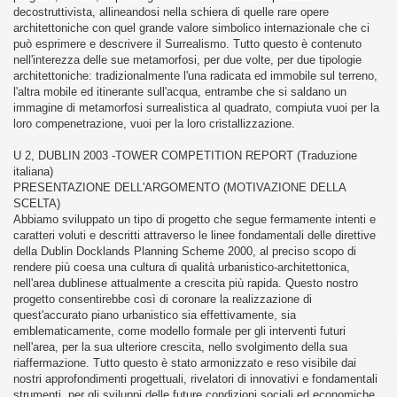
decostruttivista, allineandosi nella schiera di quelle rare opere
architettoniche con quel grande valore simbolico internazionale che ci
può esprimere e descrivere il Surrealismo. Tutto questo è contenuto
nell'interezza delle sue metamorfosi, per due volte, per due tipologie
architettoniche: tradizionalmente l'una radicata ed immobile sul terreno,
l'altra mobile ed itinerante sull'acqua, entrambe che si saldano un
immagine di metamorfosi surrealistica al quadrato, compiuta vuoi per la
loro compenetrazione, vuoi per la loro cristallizzazione.
U 2, DUBLIN 2003 -TOWER COMPETITION REPORT (Traduzione
italiana)
PRESENTAZIONE DELL'ARGOMENTO (MOTIVAZIONE DELLA
SCELTA)
Abbiamo sviluppato un tipo di progetto che segue fermamente intenti e
caratteri voluti e descritti attraverso le linee fondamentali delle direttive
della Dublin Docklands Planning Scheme 2000, al preciso scopo di
rendere più coesa una cultura di qualità urbanistico-architettonica,
nell'area dublinese attualmente a crescita più rapida. Questo nostro
progetto consentirebbe così di coronare la realizzazione di
quest'accurato piano urbanistico sia effettivamente, sia
emblematicamente, come modello formale per gli interventi futuri
nell'area, per la sua ulteriore crescita, nello svolgimento della sua
riaffermazione. Tutto questo è stato armonizzato e reso visibile dai
nostri approfondimenti progettuali, rivelatori di innovativi e fondamentali
strumenti, per gli sviluppi delle future condizioni sociali ed economiche