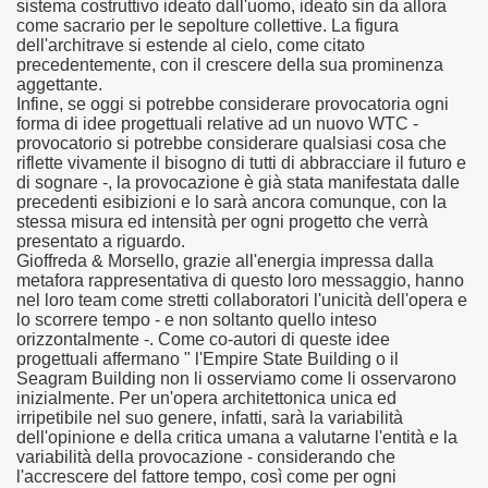
sistema costruttivo ideato dall'uomo, ideato sin da allora
come sacrario per le sepolture collettive. La figura
dell'architrave si estende al cielo, come citato
precedentemente, con il crescere della sua prominenza
aggettante.
Infine, se oggi si potrebbe considerare provocatoria ogni
forma di idee progettuali relative ad un nuovo WTC -
provocatorio si potrebbe considerare qualsiasi cosa che
riflette vivamente il bisogno di tutti di abbracciare il futuro e
di sognare -, la provocazione è già stata manifestata dalle
precedenti esibizioni e lo sarà ancora comunque, con la
stessa misura ed intensità per ogni progetto che verrà
presentato a riguardo.
Gioffreda & Morsello, grazie all'energia impressa dalla
metafora rappresentativa di questo loro messaggio, hanno
nel loro team come stretti collaboratori l'unicità dell'opera e
lo scorrere tempo - e non soltanto quello inteso
orizzontalmente -. Come co-autori di queste idee
progettuali affermano " l'Empire State Building o il
Seagram Building non li osserviamo come li osservarono
inizialmente. Per un'opera architettonica unica ed
irripetibile nel suo genere, infatti, sarà la variabilità
dell'opinione e della critica umana a valutarne l'entità e la
variabilità della provocazione - considerando che
l'accrescere del fattore tempo, così come per ogni