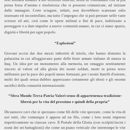
piena forza d’animo e risolutezza che si possono comunicare, ad iniziare
dalle immagini. Certe sciagure, infatti, non dovrebbero scatenare odio
insensato ed incontrollato, ma tutto l’impegno che si può prestare nelle varie
scienze ed arti, così come le opere militari a fini di pace, indirizzate a
proteggere e a dare impulso a nuove comunità umane, in cui ci siano spazio,
dignità e libertà per ogni popolo.
“Esplosioni”
Giovani uccisi dai due mezzi imbottiti di tritolo, che hanno distrutto la
palazzina in cui alloggiavano parte delle forze armate italiane di stanza in
Iraq. Un idea per un monumento alla memoria, un omaggio sentitamente
sincero al valore ed alla gloria dei nostri soldati, morti in pieno terzo
millennio per la pace dei popoli meno fortunati, per i nostri fratelli d'oriente,
molti dei quali senza dubbio apprezzano certamente gli sforzi e gli enormi
sacrifici della comunità internazionale.
“Sfera Mondo-Terra-Patria-Valori-senso di appartenenza-tradizione-
libertà per la vita del prossimo e quindi della propria”
Diciannove cavi che si spezzano come fili delle vite spezzate, come la vita di
noi tutti, che comunque è appesa ad un filo, come i loro nomi impressi
rispettivamente su ciascun cavo. Il Portale della Gloria (con scolpiti/incisi i
nomi dei sei battaglioni) che come un piano verticale che interrompe le vite