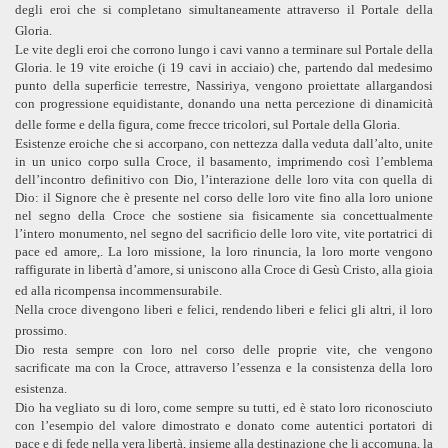
degli eroi che si completano simultaneamente attraverso il Portale della
Gloria.
Le vite degli eroi che corrono lungo i cavi vanno a terminare sul Portale della
Gloria. le 19 vite eroiche (i 19 cavi in acciaio) che, partendo dal medesimo
punto della superficie terrestre, Nassiriya, vengono proiettate allargandosi
con progressione equidistante, donando una netta percezione di dinamicità
delle forme e della figura, come frecce tricolori, sul Portale della Gloria.
Esistenze eroiche che si accorpano, con nettezza dalla veduta dall’alto, unite
in un unico corpo sulla Croce, il basamento, imprimendo così l’emblema
dell’incontro definitivo con Dio, l’interazione delle loro vita con quella di
Dio: il Signore che è presente nel corso delle loro vite fino alla loro unione
nel segno della Croce che sostiene sia fisicamente sia concettualmente
l’intero monumento, nel segno del sacrificio delle loro vite, vite portatrici di
pace ed amore,. La loro missione, la loro rinuncia, la loro morte vengono
raffigurate in libertà d’amore, si uniscono alla Croce di Gesù Cristo, alla gioia
ed alla ricompensa incommensurabile.
Nella croce divengono liberi e felici, rendendo liberi e felici gli altri, il loro
prossimo.
Dio resta sempre con loro nel corso delle proprie vite, che vengono
sacrificate ma con la Croce, attraverso l’essenza e la consistenza della loro
esistenza.
Dio ha vegliato su di loro, come sempre su tutti, ed è stato loro riconosciuto
con l’esempio del valore dimostrato e donato come autentici portatori di
pace e di fede nella vera libertà, insieme alla destinazione che li accomuna, la