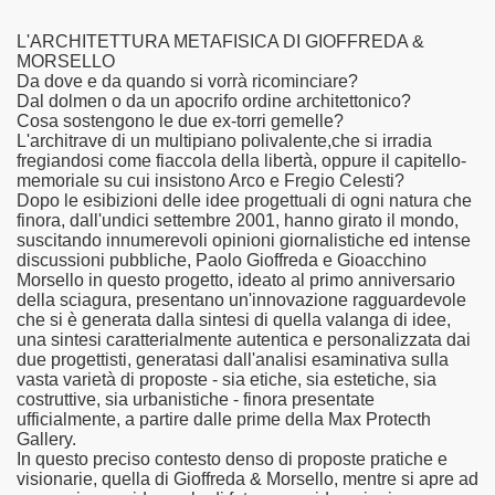
L'ARCHITETTURA METAFISICA DI GIOFFREDA &
MORSELLO
Da dove e da quando si vorrà ricominciare?
Dal dolmen o da un apocrifo ordine architettonico?
Cosa sostengono le due ex-torri gemelle?
L'architrave di un multipiano polivalente,che si irradia
fregiandosi come fiaccola della libertà, oppure il capitello-
memoriale su cui insistono Arco e Fregio Celesti?
tauri e Risanamenti Conservativi
Dopo le esibizioni delle idee progettuali di ogni natura che
finora, dall'undici settembre 2001, hanno girato il mondo,
suscitando innumerevoli opinioni giornalistiche ed intense
discussioni pubbliche, Paolo Gioffreda e Gioacchino
Morsello in questo progetto, ideato al primo anniversario
1916-2016
della sciagura, presentano un'innovazione ragguardevole
che si è generata dalla sintesi di quella valanga di idee,
si di perfezionamento
una sintesi caratterialmente autentica e personalizzata dai
due progettisti, generatasi dall'analisi esaminativa sulla
vasta varietà di proposte - sia etiche, sia estetiche, sia
costruttive, sia urbanistiche - finora presentate
ufficialmente, a partire dalle prime della Max Protecth
Gallery.
In questo preciso contesto denso di proposte pratiche e
i significativi
visionarie, quella di Gioffreda & Morsello, mentre si apre ad