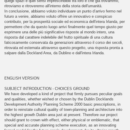
quegli spazi e quei sensi imprescindibili tra loro e che già trovammo,
ritroviamo e ritroveremo all'interno della storia dell'umanità.
In conclusione, abbiamo voluto individuare un punto d’arrivo fermo nel
futuro a venire, abbiamo voluto offrire un innovativo e conspicuo
contributo, per la prosperità sociale ed economica dell'intera Irlanda, per
permettere che da questo luogo arrivi finalmente quel tempo giusto per
esprimere una delle più significative risposte al mondo intero, una
risposta dal carattere indelebile del frutto spirituale di una cultura
faticosamente conservata da generazioni attraverso il corso dei secoli,
ritrovata ed esternata attraverso questo progetto, una risposta pronta a
salpare dalla Dockland Area, da Dublino e dall'intera Irlanda.
ENGLISH VERSION
SUBJECT INTRODUCTION - CHOICES GROUND
We have developed a kind of project that firmly pursues peculiar goals
and qualities, whether wished or chosen by the Dublin Docklands
Development Authority Planning Scheme 2000 basic prescriptions, in
order to reinstate cultural quality of town-planning and architecture into
the highest growth Dublin area just at present. Therefore our project
should grant to crown with effect, either physical or emblematic, that
special and accurate planning scheme execution, as an innovating