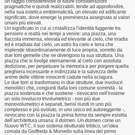
un raggio considerevole di future considerazioni
ignificativi
pragmatiche e quindi realizzabili, tende ad approfondire,
nella sua estetica emblematicità, un elevato ed edificante
significato, dove emerge la preminenza assegnata ai valori
h. Paolo Gioffreda
umani più elevati.
Un significato in cui si cristallizza l'identità fuggente tra
pensiero e realtà nei tempi a venire: una piazza, una
fiaccola immensa, elevata ed elevante al cielo, che irradia
ed è irradiata dal cielo, un astro fra cielo e terra che
risplende straordinariamente di luce propria, sorretto da
due torri gemelle che ne divengono la sua struttura. Una
piazza che si rivolge eternamente al cielo con assoluta
dedizione, per perpetuare la memoria e per porgere quella
preghiera incessante e indirizzata e la salvezza delle
anime delle vittime innocenti cadute nella sciagura.
Le due torri si trasformano in due strutture, due involucri
monolitici che, congiunti dalla loro comune sommità - la
piazza sostenuta e che sostiene - rievocano nell'insieme
un solo involucro trivolumetrico - non più due
monovolumetrici e separati, bensì riuniti in uno più
complesso e più evoluto, in uno unico ed autoreggente -,
rievocano con la piazza la prima forma da sempre esistita
dell'architettura umana: il dolmen. Un dolmen come un
Nuovo WTC, il suo sistema strutturale trilitico, un'idea
coniata da Gioffreda & Morsello sulla linea del primo