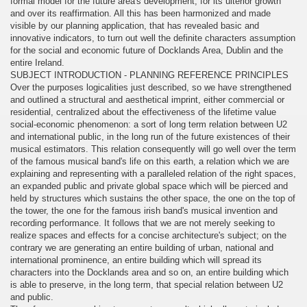
formal model for the future area's development, for its ulterior growth
and over its reaffirmation. All this has been harmonized and made
visible by our planning application, that has revealed basic and
innovative indicators, to turn out well the definite characters assumption
for the social and economic future of Docklands Area, Dublin and the
entire Ireland.
SUBJECT INTRODUCTION - PLANNING REFERENCE PRINCIPLES
Over the purposes logicalities just described, so we have strengthened
and outlined a structural and aesthetical imprint, either commercial or
residential, centralized about the effectiveness of the lifetime value
social-economic phenomenon: a sort of long term relation between U2
and international public, in the long run of the future existences of their
musical estimators. This relation consequently will go well over the term
of the famous musical band's life on this earth, a relation which we are
explaining and representing with a paralleled relation of the right spaces,
an expanded public and private global space which will be pierced and
held by structures which sustains the other space, the one on the top of
the tower, the one for the famous irish band's musical invention and
recording performance. It follows that we are not merely seeking to
realize spaces and effects for a concise architecture's subject; on the
contrary we are generating an entire building of urban, national and
international prominence, an entire building which will spread its
characters into the Docklands area and so on, an entire building which
is able to preserve, in the long term, that special relation between U2
and public.