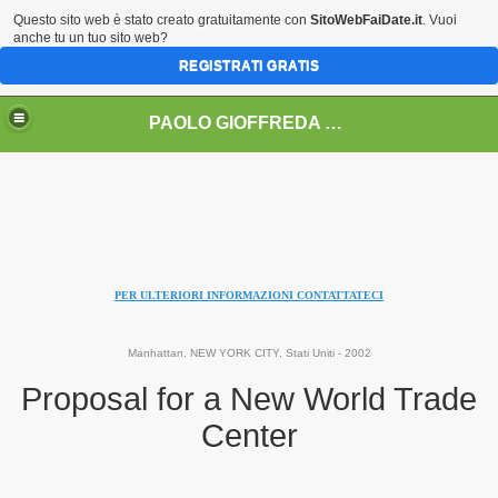
Questo sito web è stato creato gratuitamente con
SitoWebFaiDate.it
. Vuoi
anche tu un tuo sito web?
REGISTRATI GRATIS
PAOLO GIOFFREDA architetto
IONI AD EVENTI .......
rito da A.E.R.E.C.)
PER ULTERIORI INFORMAZIONI CONTATTATECI
nalità ROCCA D'ORO
Manhattan, NEW YORK CITY, Stati Uniti - 2002
Proposal for a New World Trade
zioni
Center