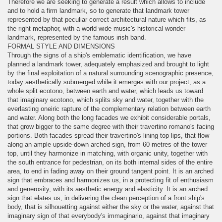
Therefore we are seeking to generate a result which allows to include
and to hold a firm landmark, so to generate that landmark tower
represented by that peculiar correct architectural nature which fits, as
the right metaphor, with a world-wide music's historical wonder
landmark, represented by the famous irish band.
FORMAL STYLE AND DIMENSIONS
Through the signs of a ship's emblematic identification, we have
planned a landmark tower, adequately emphasized and brought to light
by the final exploitation of a natural surrounding scenographic presence,
today aesthetically submerged while it emerges with our project, as a
whole split ecotono, between earth and water, which leads us toward
that imaginary ecotono, which splits sky and water, together with the
everlasting oneiric rapture of the complementary relation between earth
and water. Along both the long facades we exhibit considerable portals,
that grow bigger to the same degree with their travertino romano's facing
portions. Both facades spread their travertino's lining top lips, that flow
along an ample upside-down arched sign, from 60 metres of the tower
top, until they harmonize in matching, with organic unity, together with
the south entrance for pedestrian, on its both internal sides of the entire
area, to end in fading away on their ground tangent point. It is an arched
sign that embraces and harmonizes us, in a protecting fit of enthusiasm
and generosity, with its aesthetic energy and elasticity. It is an arched
sign that elates us, in delivering the clean perception of a front ship's
body, that is silhouetting against either the sky or the water, against that
imaginary sign of that everybody's immaginario, against that imaginary