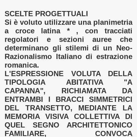
O, Manguo, Mardi, South Sudan
SCELTE PROGETTUALI
 S. GIOVANNI BATTISTA, Magliano R. (RM), Italy
Si è voluto utilizzare una planimetria
a croce latina * , con tracciati
 (della "Colleggiata") Campagnano di Roma (RM), Italy
regolatori e sezioni auree che
INE DEGLI ANGELI, Magliano R. (RM), Italy
determinano gli stilemi di un Neo-
Razionalismo Italiano di estrazione
tto Illuminotecnico
romanica.
h. Paolo Gioffreda
L'ESPRESSIONE VOLUTA DELLA
TIPOLOGIA ABITATIVA "A
CAPANNA", RICHIAMATA DA
ENTRAMBI I BRACCI SIMMETRICI
DEL TRANSETTO, MEDIANTE LA
MEMORIA VISIVA COLLETTIVA DI
QUEL SEGNO ARCHITETTONICO
FAMILIARE, CONVOCA