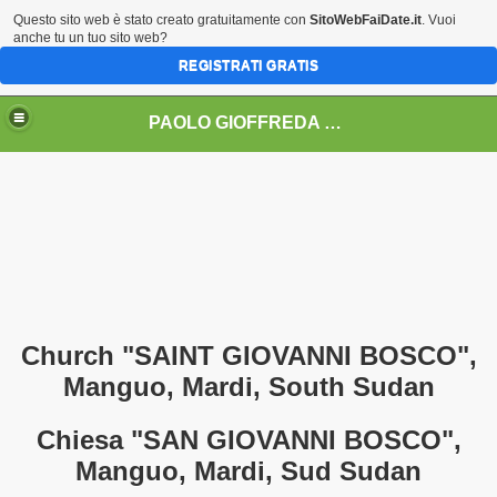
Questo sito web è stato creato gratuitamente con
SitoWebFaiDate.it
. Vuoi
anche tu un tuo sito web?
REGISTRATI GRATIS
PAOLO GIOFFREDA architetto
IONI AD EVENTI .......
rito da A.E.R.E.C.)
nalità ROCCA D'ORO
Church "SAINT GIOVANNI BOSCO",
Manguo, Mardi, South Sudan
zioni
Chiesa "SAN GIOVANNI BOSCO",
Manguo, Mardi, Sud Sudan