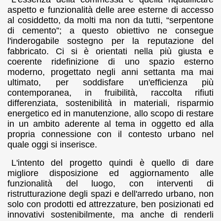
, Italy
aspetto e funzionalità delle aree esterne di accesso
al cosiddetto, da molti ma non da tutti, “serpentone
di cemento”; a questo obiettivo ne consegue
n, New York, U.S.A.
l'inderogabile sostegno per la reputazione del
fabbricato. Ci si è orientati nella più giusta e
ignificativi
coerente ridefinizione di uno spazio esterno
moderno, progettato negli anni settanta ma mai
h. Paolo Gioffreda
ultimato, per soddisfare un'efficienza più
contemporanea, in fruibilità, raccolta rifiuti
differenziata, sostenibilità in materiali, risparmio
energetico ed in manutenzione, allo scopo di restare
in un ambito aderente al tema in oggetto ed alla
propria connessione con il contesto urbano nel
quale oggi si inserisce.
L'intento del progetto quindi è quello di dare
migliore disposizione ed aggiornamento alle
funzionalità del luogo, con interventi di
ristrutturazione degli spazi e dell'arredo urbano, non
solo con prodotti ed attrezzature, ben posizionati ed
innovativi sostenibilmente, ma anche di renderli