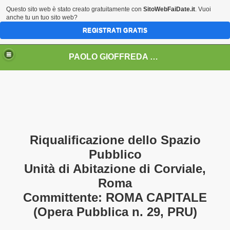
Questo sito web è stato creato gratuitamente con
SitoWebFaiDate.it
. Vuoi
anche tu un tuo sito web?
REGISTRATI GRATIS
PAOLO GIOFFREDA architetto
IONI AD EVENTI .......
rito da A.E.R.E.C.)
Riqualificazione dello Spazio
nalità ROCCA D'ORO
Pubblico
Unità di Abitazione di Corviale,
Roma
zioni
Committente: ROMA CAPITALE
(Opera Pubblica n. 29, PRU)